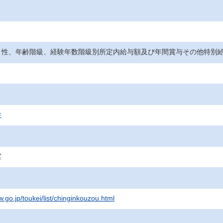
、性、年齢階級、経験年数階級別所定内給与額及び年間賞与その他特別
件
室
.go.jp/toukei/list/chinginkouzou.html