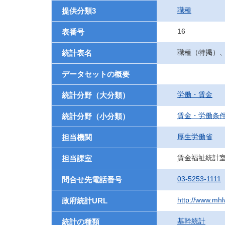
職種
提供分類3
16
表番号
職種（特掲）
統計表名
データセットの概要
労働・賃金
統計分野（大分類）
賃金・労働条
統計分野（小分類）
厚生労働省
担当機関
賃金福祉統計
担当課室
03-5253-1111
問合せ先電話番号
http://www.mhlw
政府統計URL
基幹統計
統計の種類