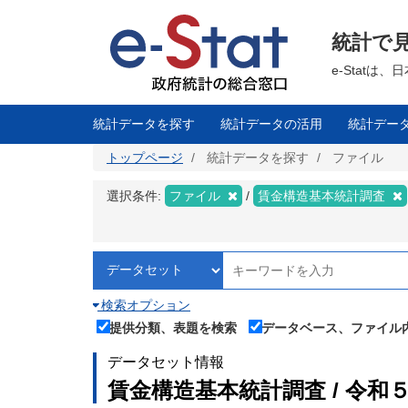
メ
イ
ン
統計で
コ
ン
テ
e-Stat
ン
ツ
に
移
統計データを探す
統計データの活用
統計デー
動
トップページ
統計データを探す
ファイル
選択条件:
ファイル
賃金構造基本統計調査
検索オプション
提供分類、表題を検索
データベース、ファイル
データセット情報
賃金構造基本統計調査 / 令和