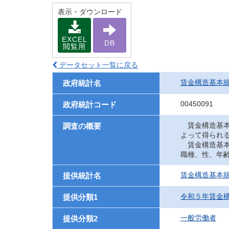
表示・ダウンロード
EXCEL
DB
閲覧用
データセット一覧に戻る
賃金構造基本
政府統計名
00450091
政府統計コード
賃金構造基本
調査の概要
よって得られ
賃金構造基本
職種、性、年
賃金構造基本
提供統計名
令和５年賃金
提供分類1
一般労働者
提供分類2