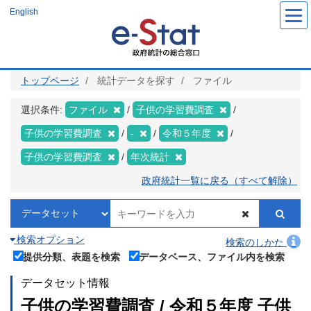
メ
English
イ
ン
コ
ン
テ
ン
ツ
トップページ
統計データを探す
ファイル
に
移
動
選択条件:
ファイル
子供の学習費調査
子供の学習費調査
-
令和５年度
子供の学習費調査
年次統計
政府統計一覧に戻る（すべて解除）
検索オプション
検索のしかた
提供分類、表題を検索
データベース、ファイル内を検索
データセット情報
子供の学習費調査 / 令和５年度 子供