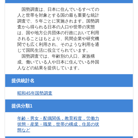
国勢調査は、日本に住んでいるすべての
人と世帯を対象とする国の最も重要な統計
調査で、５年ごとに実施されます。国勢調
査から得られる日本の人口や世帯の実態
は、国や地方公共団体の行政において利用
されることはもとより、民間企業や研究機
関でも広く利用され、そのような利用を通
じて国民生活に役立てられています。
国勢調査では、年齢別の人口、家族構
成、働いている人や日本に住んでいる外国
人などの結果を提供しています。
提供統計名
昭和45年国勢調査
提供分類1
年齢・男女・配偶関係，教育程度，労働力
状態・産業・職業，世帯の構成，住居の状
態など