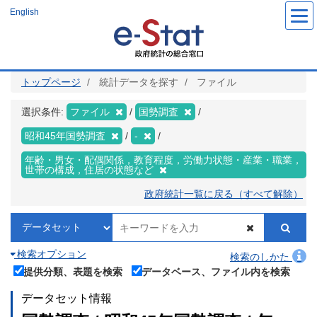
メ
English
イ
ン
コ
ン
テ
ン
ツ
トップページ
統計データを探す
ファイル
に
移
動
選択条件:
ファイル
国勢調査
昭和45年国勢調査
-
年齢・男女・配偶関係，教育程度，労働力状態・産業・職業，
世帯の構成，住居の状態など
政府統計一覧に戻る（すべて解除）
検索オプション
検索のしかた
提供分類、表題を検索
データベース、ファイル内を検索
データセット情報