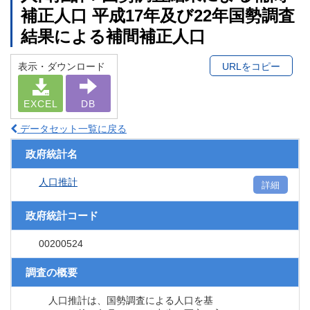
補正人口 平成17年及び22年国勢調査
結果による補間補正人口
表示・ダウンロード
URLをコピー
EXCEL
DB
データセット一覧に戻る
政府統計名
人口推計
詳細
政府統計コード
00200524
調査の概要
人口推計は、国勢調査による人口を基