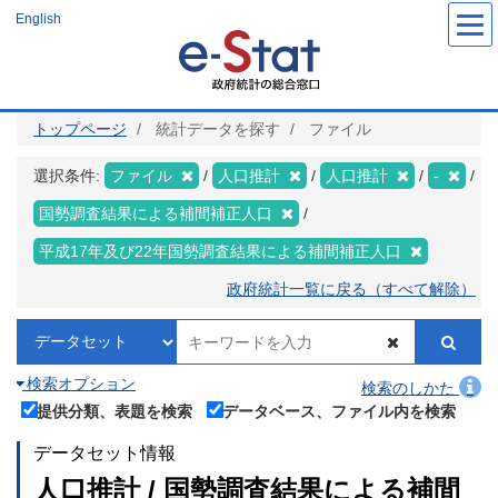
メ
English
イ
ン
コ
ン
テ
ン
ツ
トップページ
統計データを探す
ファイル
に
移
動
選択条件:
ファイル
人口推計
人口推計
-
国勢調査結果による補間補正人口
平成17年及び22年国勢調査結果による補間補正人口
政府統計一覧に戻る（すべて解除）
検索オプション
検索のしかた
提供分類、表題を検索
データベース、ファイル内を検索
データセット情報
人口推計 / 国勢調査結果による補間