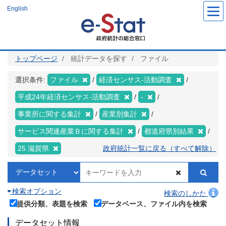
メ
English
イ
ン
コ
ン
テ
ン
ツ
トップページ
統計データを探す
ファイル
に
移
動
選択条件:
ファイル
経済センサス‐活動調査
平成24年経済センサス‐活動調査
-
事業所に関する集計
産業別集計
サービス関連産業Ｂに関する集計
都道府県別結果
25 滋賀県
政府統計一覧に戻る（すべて解除）
検索オプション
検索のしかた
提供分類、表題を検索
データベース、ファイル内を検索
データセット情報