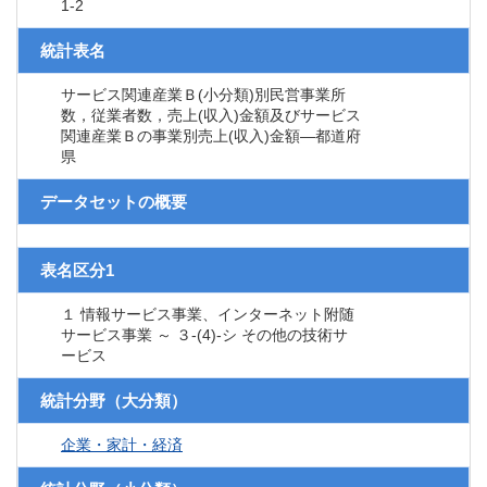
1-2
統計表名
サービス関連産業Ｂ(小分類)別民営事業所
数，従業者数，売上(収入)金額及びサービス
関連産業Ｂの事業別売上(収入)金額―都道府
県
データセットの概要
表名区分1
１ 情報サービス事業、インターネット附随
サービス事業 ～ ３-(4)-シ その他の技術サ
ービス
統計分野（大分類）
企業・家計・経済