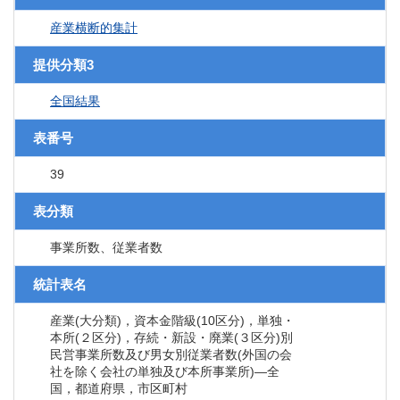
産業横断的集計
提供分類3
全国結果
表番号
39
表分類
事業所数、従業者数
統計表名
産業(大分類)，資本金階級(10区分)，単独・
本所(２区分)，存続・新設・廃業(３区分)別
民営事業所数及び男女別従業者数(外国の会
社を除く会社の単独及び本所事業所)―全
国，都道府県，市区町村