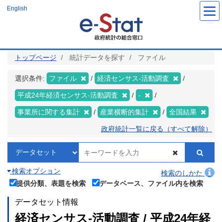
メ
English
イ
ン
コ
ン
テ
ン
ツ
トップページ
統計データを探す
ファイル
に
移
動
選択条件:
ファイル
経済センサス‐活動調査
平成24年経済センサス‐活動調査
-
事業所に関する集計
産業横断的集計
全国結果
政府統計一覧に戻る（すべて解除）
検索オプション
検索のしかた
提供分類、表題を検索
データベース、ファイル内を検索
データセット情報
経済センサス‐活動調査 / 平成24年経