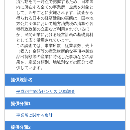
済活動を同一時点で把握するため、日本国
内に所在する全ての事業所・企業を対象と
して、５年ごとに実施されます。調査から
得られる日本の経済活動の実態は、国や地
方公共団体において地方消費税の清算や各
種行政政策の立案など利用されているほ
か、民間企業における経営計画の基礎資料
として広く活用されています。
この調査では、事業所数、従業者数、売上
（収入）金額等の産業横断的な事項や製造
品出荷額等の産業に特化した事項などの結
果を、産業分類別、地域別などの区分で提
供しています。
提供統計名
平成24年経済センサス‐活動調査
提供分類1
事業所に関する集計
提供分類2