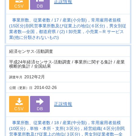
正誤情報
CSV
DB
事業所数、従業者数
17
産業(小分類)，常用雇用者規模
(15区分)別民営事業所数及び従業上の地位(６区分)，男女別従
業者数―全国，都道府県
(2) I 卸売業，小売業～R サービス
業(他に分類されないもの)
経済センサス‐活動調査
平成24年経済センサス‐活動調査 / 事業所に関する集計 / 産業
横断的集計 / 全国結果
2012年2月
調査年月
2014-02-26
公開（更新）日
正誤情報
CSV
DB
事業所数、従業者数
18
産業(中分類)，常用雇用者規模
(10区分)，単独・本所・支所(３区分)，経営組織(４区分)別民
営事業所数及び従業上の地位(３区分)，男女別従業者数―全