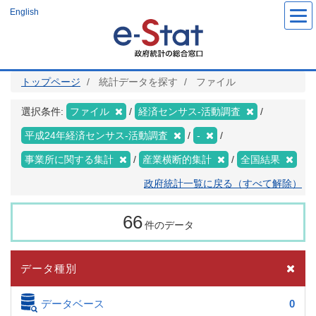
メ
English
イ
ン
コ
ン
テ
ン
ツ
トップページ
統計データを探す
ファイル
に
移
動
選択条件:
ファイル
経済センサス‐活動調査
平成24年経済センサス‐活動調査
-
事業所に関する集計
産業横断的集計
全国結果
政府統計一覧に戻る（すべて解除）
66
件のデータ
データ種別
データベース
0