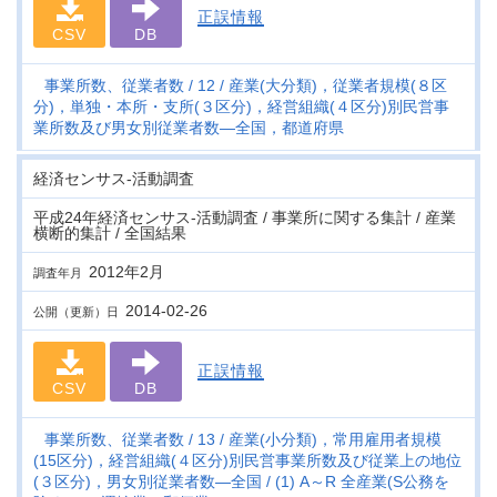
正誤情報
CSV
DB
事業所数、従業者数
12
産業(大分類)，従業者規模(８区
分)，単独・本所・支所(３区分)，経営組織(４区分)別民営事
業所数及び男女別従業者数―全国，都道府県
経済センサス‐活動調査
平成24年経済センサス‐活動調査 / 事業所に関する集計 / 産業
横断的集計 / 全国結果
2012年2月
調査年月
2014-02-26
公開（更新）日
正誤情報
CSV
DB
事業所数、従業者数
13
産業(小分類)，常用雇用者規模
(15区分)，経営組織(４区分)別民営事業所数及び従業上の地位
(３区分)，男女別従業者数―全国
(1) A～R 全産業(S公務を