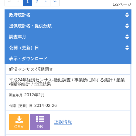
1
2
<<
<
>
>>
1/2ページ
政府統計名
提供統計名・提供分類
調査年月
公開（更新）日
表示・
ダウンロード
経済センサス‐活動調査
平成24年経済センサス‐活動調査 / 事業所に関する集計 / 産業
横断的集計 / 全国結果
2012年2月
調査年月
2014-02-26
公開（更新）日
正誤情報
CSV
DB