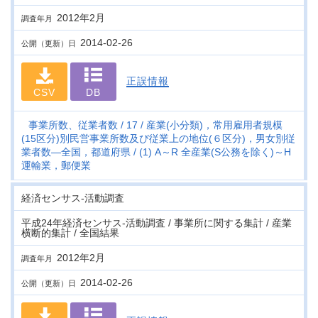
2012年2月
調査年月
2014-02-26
公開（更新）日
正誤情報
CSV
DB
事業所数、従業者数
17
産業(小分類)，常用雇用者規模
(15区分)別民営事業所数及び従業上の地位(６区分)，男女別従
業者数―全国，都道府県
(1) A～R 全産業(S公務を除く)～H
運輸業，郵便業
経済センサス‐活動調査
平成24年経済センサス‐活動調査 / 事業所に関する集計 / 産業
横断的集計 / 全国結果
2012年2月
調査年月
2014-02-26
公開（更新）日