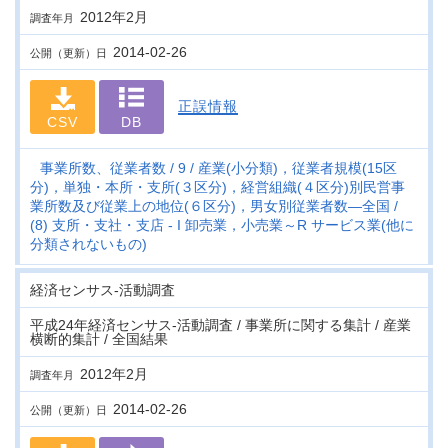
2012年2月
調査年月
2014-02-26
公開（更新）日
正誤情報
CSV
DB
事業所数、従業者数
9
産業(小分類)，従業者規模(15区
分)，単独・本所・支所(３区分)，経営組織(４区分)別民営事
業所数及び従業上の地位(６区分)，男女別従業者数―全国
(8) 支所・支社・支店 - I 卸売業，小売業～R サービス業(他に
分類されないもの)
経済センサス‐活動調査
平成24年経済センサス‐活動調査 / 事業所に関する集計 / 産業
横断的集計 / 全国結果
2012年2月
調査年月
2014-02-26
公開（更新）日