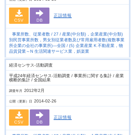
正誤情報
CSV
DB
事業所数、従業者数
27
産業(中分類)，企業産業(中分類)
別民営事業所数，男女別従業者数及び常用雇用者数(複数事業
所企業の会社の事業所)―全国
(5) 企業産業 K 不動産業，物
品賃貸業～N 生活関連サービス業，娯楽業
経済センサス‐活動調査
平成24年経済センサス‐活動調査 / 事業所に関する集計 / 産業
横断的集計 / 全国結果
2012年2月
調査年月
2014-02-26
公開（更新）日
正誤情報
CSV
DB