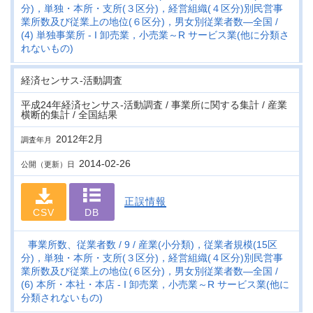
分)，単独・本所・支所(３区分)，経営組織(４区分)別民営事
業所数及び従業上の地位(６区分)，男女別従業者数―全国
(4) 単独事業所 - I 卸売業，小売業～R サービス業(他に分類さ
れないもの)
経済センサス‐活動調査
平成24年経済センサス‐活動調査 / 事業所に関する集計 / 産業
横断的集計 / 全国結果
2012年2月
調査年月
2014-02-26
公開（更新）日
正誤情報
CSV
DB
事業所数、従業者数
9
産業(小分類)，従業者規模(15区
分)，単独・本所・支所(３区分)，経営組織(４区分)別民営事
業所数及び従業上の地位(６区分)，男女別従業者数―全国
(6) 本所・本社・本店 - I 卸売業，小売業～R サービス業(他に
分類されないもの)