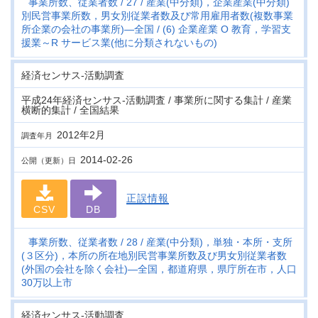
事業所数、従業者数
27
産業(中分類)，企業産業(中分類)
別民営事業所数，男女別従業者数及び常用雇用者数(複数事業
所企業の会社の事業所)―全国
(6) 企業産業 O 教育，学習支
援業～R サービス業(他に分類されないもの)
経済センサス‐活動調査
平成24年経済センサス‐活動調査 / 事業所に関する集計 / 産業
横断的集計 / 全国結果
2012年2月
調査年月
2014-02-26
公開（更新）日
正誤情報
CSV
DB
事業所数、従業者数
28
産業(中分類)，単独・本所・支所
(３区分)，本所の所在地別民営事業所数及び男女別従業者数
(外国の会社を除く会社)―全国，都道府県，県庁所在市，人口
30万以上市
経済センサス‐活動調査