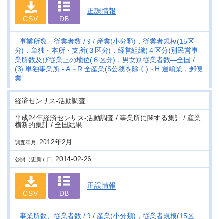
正誤情報
CSV
DB
事業所数、従業者数
9
産業(小分類)，従業者規模(15区
分)，単独・本所・支所(３区分)，経営組織(４区分)別民営事
業所数及び従業上の地位(６区分)，男女別従業者数―全国
(3) 単独事業所 - A～R 全産業(S公務を除く)～H 運輸業，郵便
業
経済センサス‐活動調査
平成24年経済センサス‐活動調査 / 事業所に関する集計 / 産業
横断的集計 / 全国結果
2012年2月
調査年月
2014-02-26
公開（更新）日
正誤情報
CSV
DB
事業所数、従業者数
9
産業(小分類)，従業者規模(15区