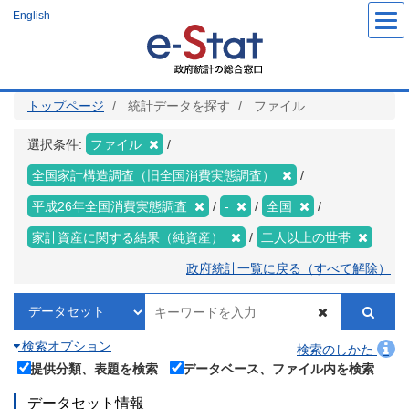
メ
English
イ
ン
コ
ン
テ
ン
ツ
トップページ
統計データを探す
ファイル
に
移
動
選択条件:
ファイル
全国家計構造調査（旧全国消費実態調査）
平成26年全国消費実態調査
-
全国
家計資産に関する結果（純資産）
二人以上の世帯
政府統計一覧に戻る（すべて解除）
検索オプション
検索のしかた
提供分類、表題を検索
データベース、ファイル内を検索
データセット情報