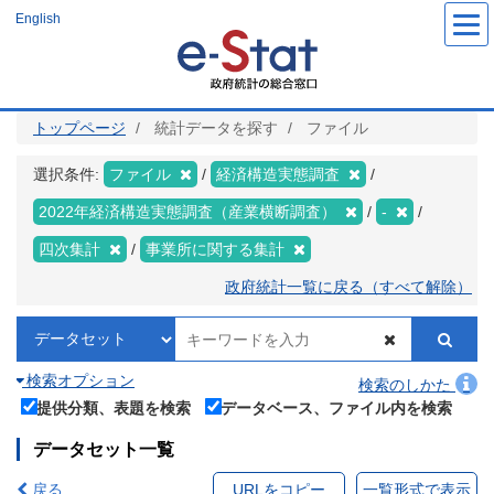
メ
English
イ
ン
コ
ン
テ
ン
ツ
トップページ
統計データを探す
ファイル
に
移
動
選択条件:
ファイル
経済構造実態調査
2022年経済構造実態調査（産業横断調査）
-
四次集計
事業所に関する集計
政府統計一覧に戻る（すべて解除）
検索オプション
検索のしかた
提供分類、表題を検索
データベース、ファイル内を検索
データセット一覧
戻る
URLをコピー
一覧形式で表示