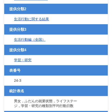
提供分類2
生活行動に関する結果
提供分類3
生活行動編（全国）
提供分類4
学習・研究
表番号
24-3
統計表名
男女，ふだんの就業状態，ライフステー
ジ，学習・研究の種類別平均行動日数