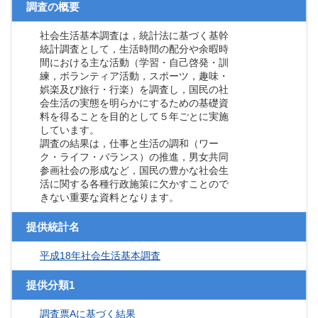
調査の概要
社会生活基本調査は，統計法に基づく基幹
統計調査として，生活時間の配分や余暇時
間における主な活動（学習・自己啓発・訓
練，ボランティア活動，スポーツ，趣味・
娯楽及び旅行・行楽）を調査し，国民の社
会生活の実態を明らかにするための基礎資
料を得ることを目的として５年ごとに実施
しています。
調査の結果は，仕事と生活の調和（ワー
ク・ライフ・バランス）の推進，男女共同
参画社会の形成など，国民の豊かな社会生
活に関する各種行政施策に欠かすことので
きない重要な資料となります。
提供統計名
平成18年社会生活基本調査
提供分類1
調査票Aに基づく結果