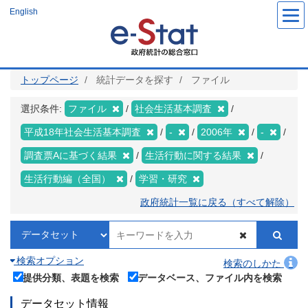
メ
English
イ
ン
コ
ン
テ
ン
ツ
トップページ
統計データを探す
ファイル
に
移
動
選択条件:
ファイル
社会生活基本調査
平成18年社会生活基本調査
-
2006年
-
調査票Aに基づく結果
生活行動に関する結果
生活行動編（全国）
学習・研究
政府統計一覧に戻る（すべて解除）
検索オプション
検索のしかた
提供分類、表題を検索
データベース、ファイル内を検索
データセット情報