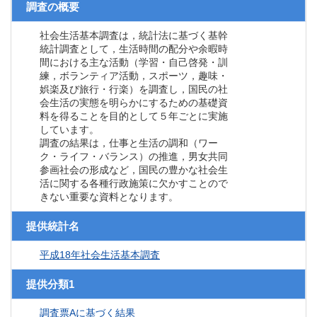
調査の概要
社会生活基本調査は，統計法に基づく基幹
統計調査として，生活時間の配分や余暇時
間における主な活動（学習・自己啓発・訓
練，ボランティア活動，スポーツ，趣味・
娯楽及び旅行・行楽）を調査し，国民の社
会生活の実態を明らかにするための基礎資
料を得ることを目的として５年ごとに実施
しています。
調査の結果は，仕事と生活の調和（ワー
ク・ライフ・バランス）の推進，男女共同
参画社会の形成など，国民の豊かな社会生
活に関する各種行政施策に欠かすことので
きない重要な資料となります。
提供統計名
平成18年社会生活基本調査
提供分類1
調査票Aに基づく結果