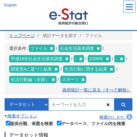
メ
English
イ
ン
コ
ン
テ
ン
ツ
トップページ
統計データを探す
ファイル
に
移
動
選択条件:
ファイル
社会生活基本調査
平成18年社会生活基本調査
-
2006年
-
調査票Aに基づく結果
生活行動に関する結果
生活行動編（全国）
スポーツ
政府統計一覧に戻る（すべて解除）
検索オプション
検索のしかた
提供分類、表題を検索
データベース、ファイル内を検索
データセット情報