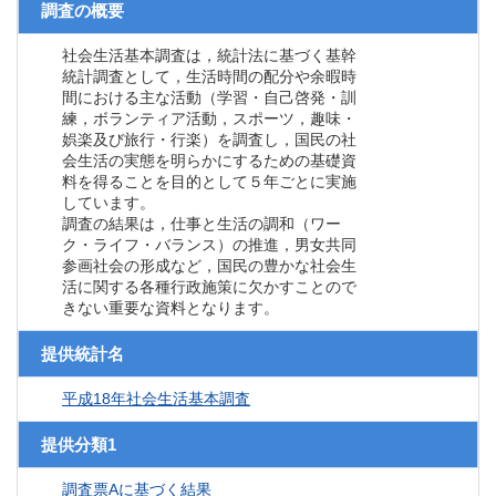
調査の概要
社会生活基本調査は，統計法に基づく基幹
統計調査として，生活時間の配分や余暇時
間における主な活動（学習・自己啓発・訓
練，ボランティア活動，スポーツ，趣味・
娯楽及び旅行・行楽）を調査し，国民の社
会生活の実態を明らかにするための基礎資
料を得ることを目的として５年ごとに実施
しています。
調査の結果は，仕事と生活の調和（ワー
ク・ライフ・バランス）の推進，男女共同
参画社会の形成など，国民の豊かな社会生
活に関する各種行政施策に欠かすことので
きない重要な資料となります。
提供統計名
平成18年社会生活基本調査
提供分類1
調査票Aに基づく結果