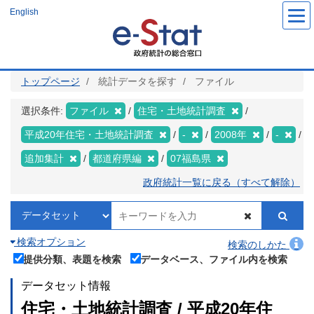
メ
English
イ
ン
コ
ン
テ
ン
ツ
トップページ
統計データを探す
ファイル
に
移
動
選択条件:
ファイル
住宅・土地統計調査
平成20年住宅・土地統計調査
-
2008年
-
追加集計
都道府県編
07福島県
政府統計一覧に戻る（すべて解除）
検索オプション
検索のしかた
提供分類、表題を検索
データベース、ファイル内を検索
データセット情報
住宅・土地統計調査 / 平成20年住