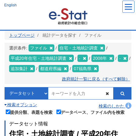
メ
English
イ
ン
コ
ン
テ
ン
ツ
トップページ
統計データを探す
ファイル
に
移
動
選択条件:
ファイル
住宅・土地統計調査
平成20年住宅・土地統計調査
-
2008年
-
追加集計
都道府県編
07福島県
政府統計一覧に戻る（すべて解除）
検索オプション
検索のしかた
提供分類、表題を検索
データベース、ファイル内を検索
データセット情報
住宅・土地統計調査 / 平成20年住