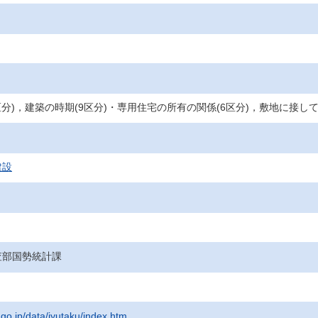
区分)，建築の時期(9区分)・専用住宅の所有の関係(6区分)，敷地に接し
建設
査部国勢統計課
.go.jp/data/jyutaku/index.htm