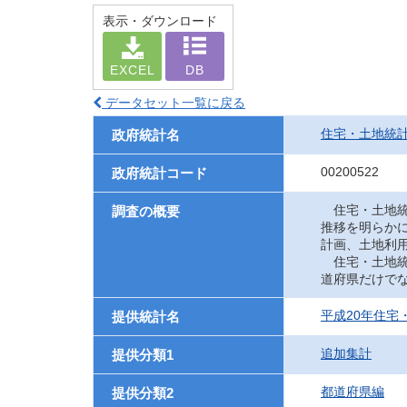
表示・ダウンロード
EXCEL
DB
データセット一覧に戻る
住宅・土地統
政府統計名
00200522
政府統計コード
住宅・土地統
調査の概要
推移を明らか
計画、土地利
住宅・土地統
道府県だけで
平成20年住宅
提供統計名
追加集計
提供分類1
都道府県編
提供分類2