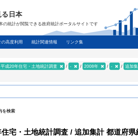
見る日本
は、日本の統計が閲覧できる政府統計ポータルサイトです
タの高度利用
統計関連情報
リンク集
平成20年住宅・土地統計調査
-
2008年
-
追加
内を検索
年住宅・土地統計調査 / 追加集計 都道府県