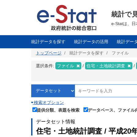
メ
イ
ン
統計で
コ
ン
テ
e-Stat
ン
ツ
に
移
統計データを探す
統計データの活用
統計デー
動
トップページ
統計データを探す
ファイル
選択条件:
ファイル
住宅・土地統計調査
検索オプション
提供分類、表題を検索
データベース、ファイル
データセット情報
住宅・土地統計調査 / 平成20