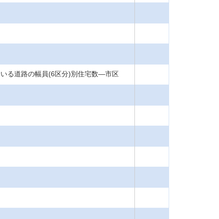
ている道路の幅員(6区分)別住宅数―市区