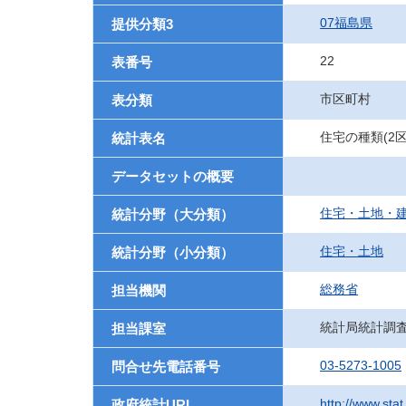
07福島県
提供分類3
22
表番号
市区町村
表分類
住宅の種類(2
統計表名
データセットの概要
住宅・土地・
統計分野（大分類）
住宅・土地
統計分野（小分類）
総務省
担当機関
統計局統計調
担当課室
03-5273-1005
問合せ先電話番号
http://www.stat
政府統計URL