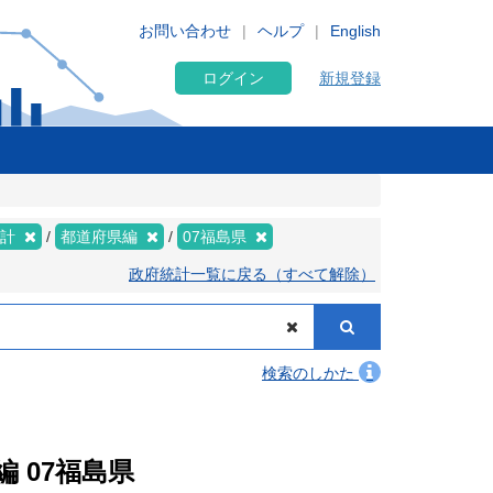
お問い合わせ
ヘルプ
English
ログイン
新規登録
集計
都道府県編
07福島県
政府統計一覧に戻る（すべて解除）
検索のしかた
編 07福島県