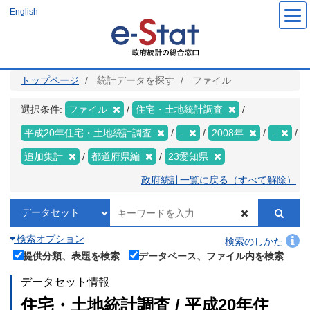
メ
English
イ
ン
コ
ン
テ
ン
ツ
トップページ
統計データを探す
ファイル
に
移
動
選択条件:
ファイル
住宅・土地統計調査
平成20年住宅・土地統計調査
-
2008年
-
追加集計
都道府県編
23愛知県
政府統計一覧に戻る（すべて解除）
検索オプション
検索のしかた
提供分類、表題を検索
データベース、ファイル内を検索
データセット情報
住宅・土地統計調査 / 平成20年住