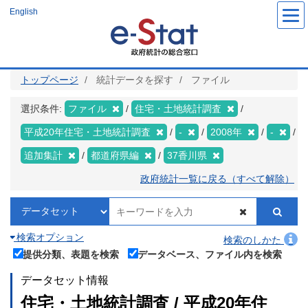
メ
English
イ
ン
コ
ン
テ
ン
ツ
トップページ
統計データを探す
ファイル
に
移
動
選択条件:
ファイル
住宅・土地統計調査
平成20年住宅・土地統計調査
-
2008年
-
追加集計
都道府県編
37香川県
政府統計一覧に戻る（すべて解除）
検索オプション
検索のしかた
提供分類、表題を検索
データベース、ファイル内を検索
データセット情報
住宅・土地統計調査 / 平成20年住