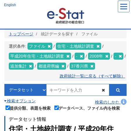
メ
English
イ
ン
コ
ン
テ
ン
ツ
トップページ
統計データを探す
ファイル
に
移
動
選択条件:
ファイル
住宅・土地統計調査
平成20年住宅・土地統計調査
-
2008年
-
追加集計
都道府県編
37香川県
政府統計一覧に戻る（すべて解除）
検索オプション
検索のしかた
提供分類、表題を検索
データベース、ファイル内を検索
データセット情報
住宅・土地統計調査 / 平成20年住