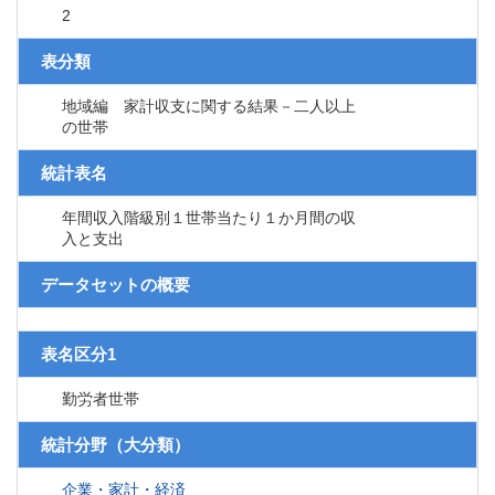
2
表分類
地域編 家計収支に関する結果－二人以上
の世帯
統計表名
年間収入階級別１世帯当たり１か月間の収
入と支出
データセットの概要
表名区分1
勤労者世帯
統計分野（大分類）
企業・家計・経済