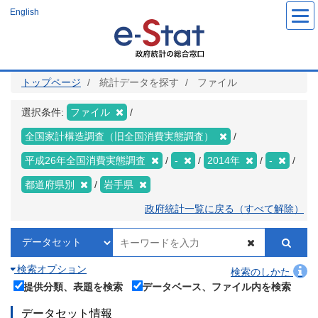
メ
English
イ
ン
コ
ン
テ
ン
ツ
トップページ
統計データを探す
ファイル
に
移
動
選択条件:
ファイル
全国家計構造調査（旧全国消費実態調査）
平成26年全国消費実態調査
-
2014年
-
都道府県別
岩手県
政府統計一覧に戻る（すべて解除）
検索オプション
検索のしかた
提供分類、表題を検索
データベース、ファイル内を検索
データセット情報