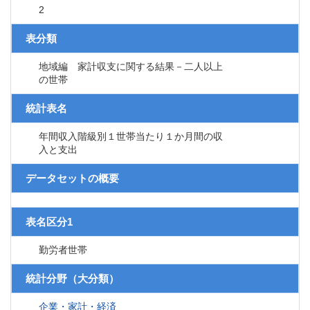
2
表分類
地域編 家計収支に関する結果－二人以上
の世帯
統計表名
年間収入階級別１世帯当たり１か月間の収
入と支出
データセットの概要
表名区分1
勤労者世帯
統計分野（大分類）
企業・家計・経済