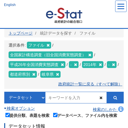
メ
English
イ
ン
コ
ン
テ
ン
ツ
トップページ
統計データを探す
ファイル
に
移
動
選択条件:
ファイル
全国家計構造調査（旧全国消費実態調査）
平成26年全国消費実態調査
-
2014年
-
都道府県別
岐阜県
政府統計一覧に戻る（すべて解除）
検索オプション
検索のしかた
提供分類、表題を検索
データベース、ファイル内を検索
データセット情報