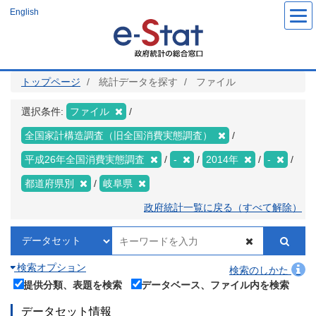
メ
English
イ
ン
コ
ン
テ
ン
ツ
トップページ
統計データを探す
ファイル
に
移
動
選択条件:
ファイル
全国家計構造調査（旧全国消費実態調査）
平成26年全国消費実態調査
-
2014年
-
都道府県別
岐阜県
政府統計一覧に戻る（すべて解除）
検索オプション
検索のしかた
提供分類、表題を検索
データベース、ファイル内を検索
データセット情報