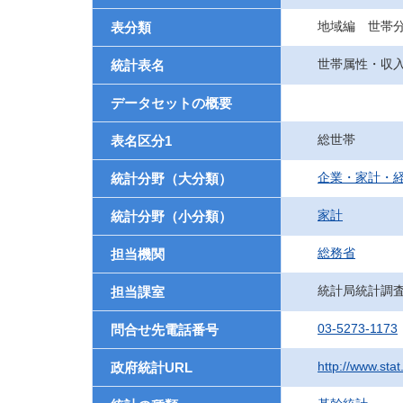
地域編 世帯
表分類
世帯属性・収
統計表名
データセットの概要
総世帯
表名区分1
企業・家計・
統計分野（大分類）
家計
統計分野（小分類）
総務省
担当機関
統計局統計調
担当課室
03-5273-1173
問合せ先電話番号
http://www.sta
政府統計URL