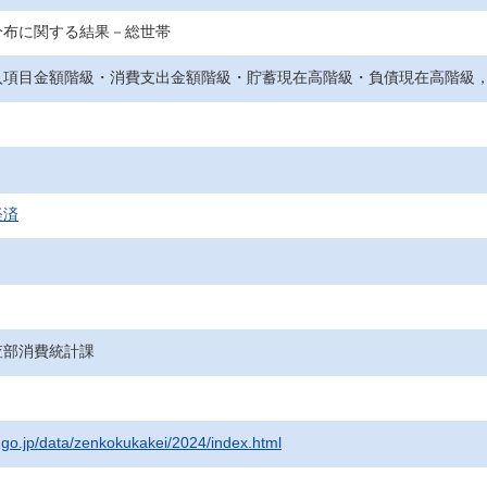
分布に関する結果－総世帯
入項目金額階級・消費支出金額階級・貯蓄現在高階級・負債現在高階級
経済
査部消費統計課
t.go.jp/data/zenkokukakei/2024/index.html