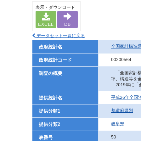
表示・ダウンロード
EXCEL
DB
データセット一覧に戻る
全国家計構造
政府統計名
00200564
政府統計コード
「全国家計構
調査の概要
準、構造等を
2019年に
平成26年全国
提供統計名
都道府県別
提供分類1
岐阜県
提供分類2
50
表番号