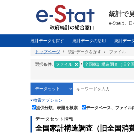
メ
イ
ン
統計で
コ
ン
テ
e-Stat
ン
ツ
に
移
統計データを探す
統計データの活用
統計デー
動
トップページ
統計データを探す
ファイル
選択条件:
ファイル
全国家計構造調査（旧全
検索オプション
提供分類、表題を検索
データベース、ファイル
データセット情報
全国家計構造調査（旧全国消費実