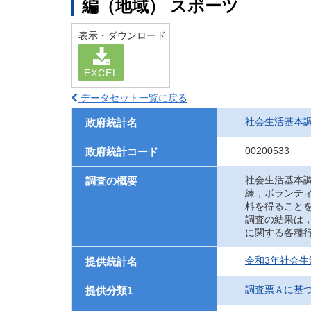
編（地域） スポーツ
表示・ダウンロード
EXCEL
データセット一覧に戻る
社会生活基本
政府統計名
00200533
政府統計コード
社会生活基本
調査の概要
練，ボランテ
料を得ること
調査の結果は
に関する各種
令和3年社会生
提供統計名
調査票Ａに基
提供分類1