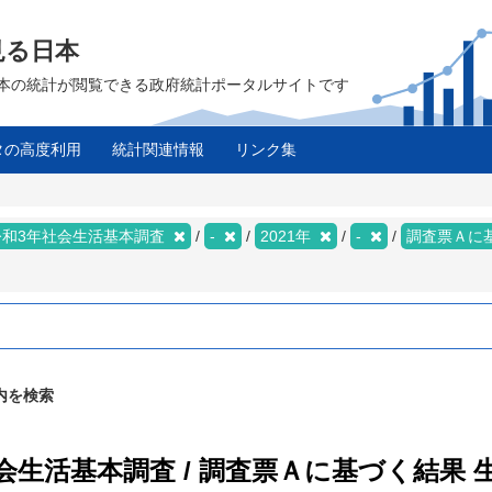
見る日本
は、日本の統計が閲覧できる政府統計ポータルサイトです
タの高度利用
統計関連情報
リンク集
令和3年社会生活基本調査
-
2021年
-
調査票Ａに
内を検索
社会生活基本調査 / 調査票Ａに基づく結果