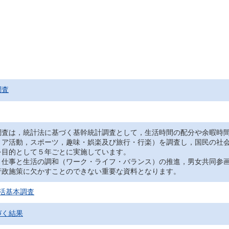
調査
調査は，統計法に基づく基幹統計調査として，生活時間の配分や余暇時
ィア活動，スポーツ，趣味・娯楽及び旅行・行楽）を調査し，国民の社
を目的として５年ごとに実施しています。
，仕事と生活の調和（ワーク・ライフ・バランス）の推進，男女共同参
行政施策に欠かすことのできない重要な資料となります。
活基本調査
づく結果