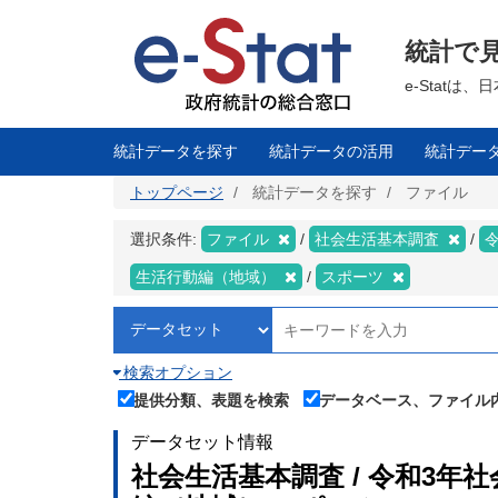
メ
イ
ン
統計で
コ
ン
テ
e-Stat
ン
ツ
に
移
統計データを探す
統計データの活用
統計デー
動
トップページ
統計データを探す
ファイル
選択条件:
ファイル
社会生活基本調査
生活行動編（地域）
スポーツ
検索オプション
提供分類、表題を検索
データベース、ファイル
データセット情報
社会生活基本調査 / 令和3年