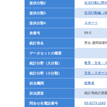
生活行動に関
提供分類2
生活行動編（
提供分類3
スポーツ
提供分類4
89-5
表番号
男女,週間就業
統計表名
データセットの概要
教育・文化・
統計分野（大分類）
文化・スポー
統計分野（小分類）
総務省
担当機関
統計局統計調
担当課室
03-5273-1163
問合せ先電話番号