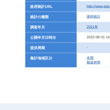
http://www.sta
政府統計URL
基幹統計
統計の種類
2021年
調査年月
2022-08-31 14
公開年月日時分
-
提供周期
全国
集計地域区分
都道府県