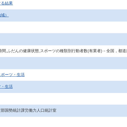
する結果
地域）
時間,ふだんの健康状態,スポーツの種類別行動者数(有業者)－全国，都道
スポーツ・生活
ツ・生活
査部国勢統計課労働力人口統計室