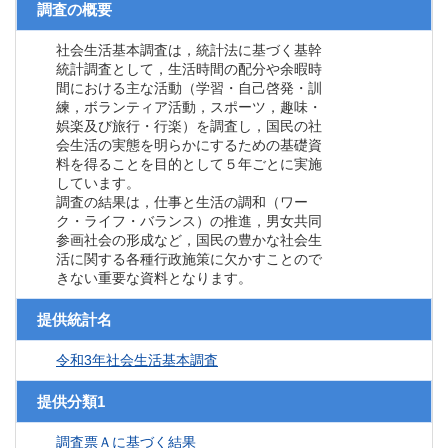
調査の概要
社会生活基本調査は，統計法に基づく基幹
統計調査として，生活時間の配分や余暇時
間における主な活動（学習・自己啓発・訓
練，ボランティア活動，スポーツ，趣味・
娯楽及び旅行・行楽）を調査し，国民の社
会生活の実態を明らかにするための基礎資
料を得ることを目的として５年ごとに実施
しています。
調査の結果は，仕事と生活の調和（ワー
ク・ライフ・バランス）の推進，男女共同
参画社会の形成など，国民の豊かな社会生
活に関する各種行政施策に欠かすことので
きない重要な資料となります。
提供統計名
令和3年社会生活基本調査
提供分類1
調査票Ａに基づく結果