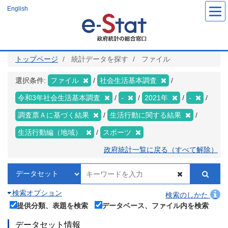
メ
English
イ
ン
コ
ン
テ
ン
ツ
トップページ
統計データを探す
ファイル
に
移
動
選択条件:
ファイル
社会生活基本調査
令和3年社会生活基本調査
-
2021年
-
調査票Ａに基づく結果
生活行動に関する結果
生活行動編（地域）
スポーツ
政府統計一覧に戻る（すべて解除）
検索オプション
検索のしかた
提供分類、表題を検索
データベース、ファイル内を検索
データセット情報