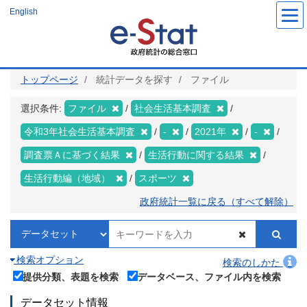
メ
English
イ
ン
コ
ン
テ
ン
ツ
トップページ
統計データを探す
ファイル
に
移
動
選択条件:
ファイル
社会生活基本調査
令和3年社会生活基本調査
-
2021年
-
調査票Ａに基づく結果
生活行動に関する結果
生活行動編（地域）
スポーツ
政府統計一覧に戻る（すべて解除）
検索オプション
検索のしかた
提供分類、表題を検索
データベース、ファイル内を検索
データセット情報