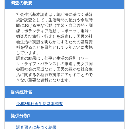
調査の概要
社会生活基本調査は，統計法に基づく基幹
統計調査として，生活時間の配分や余暇時
間における主な活動（学習・自己啓発・訓
練，ボランティア活動，スポーツ，趣味・
娯楽及び旅行・行楽）を調査し，国民の社
会生活の実態を明らかにするための基礎資
料を得ることを目的として５年ごとに実施
しています。
調査の結果は，仕事と生活の調和（ワー
ク・ライフ・バランス）の推進，男女共同
参画社会の形成など，国民の豊かな社会生
活に関する各種行政施策に欠かすことので
きない重要な資料となります。
提供統計名
令和3年社会生活基本調査
提供分類1
調査票Ａに基づく結果