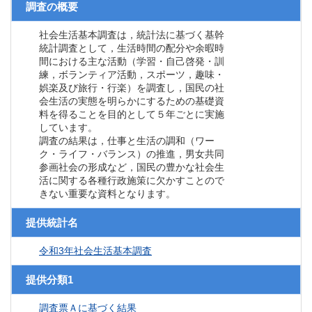
調査の概要
社会生活基本調査は，統計法に基づく基幹
統計調査として，生活時間の配分や余暇時
間における主な活動（学習・自己啓発・訓
練，ボランティア活動，スポーツ，趣味・
娯楽及び旅行・行楽）を調査し，国民の社
会生活の実態を明らかにするための基礎資
料を得ることを目的として５年ごとに実施
しています。
調査の結果は，仕事と生活の調和（ワー
ク・ライフ・バランス）の推進，男女共同
参画社会の形成など，国民の豊かな社会生
活に関する各種行政施策に欠かすことので
きない重要な資料となります。
提供統計名
令和3年社会生活基本調査
提供分類1
調査票Ａに基づく結果