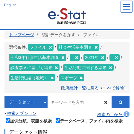
メ
English
イ
ン
コ
ン
テ
ン
ツ
トップページ
統計データを探す
ファイル
に
移
動
選択条件:
ファイル
社会生活基本調査
令和3年社会生活基本調査
-
2021年
-
調査票Ａに基づく結果
生活行動に関する結果
生活行動編（地域）
スポーツ
政府統計一覧に戻る（すべて解除）
検索オプション
検索のしかた
提供分類、表題を検索
データベース、ファイル内を検索
データセット情報