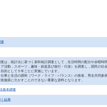
調査
調査は，統計法に基づく基幹統計調査として，生活時間の配分や余暇時
ィア活動，スポーツ，趣味・娯楽及び旅行・行楽）を調査し，国民の社
を目的として５年ごとに実施しています。
，仕事と生活の調和（ワーク・ライフ・バランス）の推進，男女共同参
行政施策に欠かすことのできない重要な資料となります。
活基本調査
づく結果