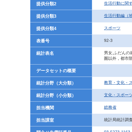
生活行動に関
提供分類2
生活行動編（
提供分類3
スポーツ
提供分類4
92-3
表番号
男女,ふだんの
統計表名
圏以外，都市
データセットの概要
教育・文化・
統計分野（大分類）
文化・スポー
統計分野（小分類）
総務省
担当機関
統計局統計調
担当課室