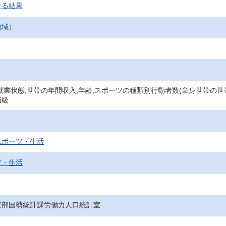
する結果
地域）
就業状態,世帯の年間収入,年齢,スポーツの種類別行動者数(単身世帯の世帯
階級
スポーツ・生活
ツ・生活
査部国勢統計課労働力人口統計室