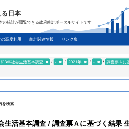
見る日本
は、日本の統計が閲覧できる政府統計ポータルサイトです
タの高度利用
統計関連情報
リンク集
令和3年社会生活基本調査
-
2021年
-
調査票Ａに
内を検索
社会生活基本調査 / 調査票Ａに基づく結果