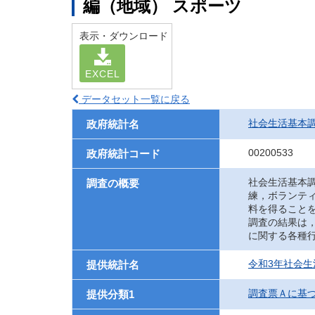
編（地域） スポーツ
表示・ダウンロード
EXCEL
データセット一覧に戻る
社会生活基本
政府統計名
00200533
政府統計コード
社会生活基本
調査の概要
練，ボランテ
料を得ること
調査の結果は
に関する各種
令和3年社会生
提供統計名
調査票Ａに基
提供分類1