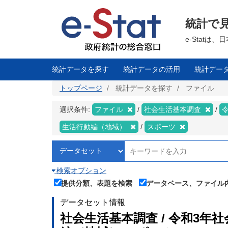
メ
イ
ン
統計で
コ
ン
テ
e-Stat
ン
ツ
に
移
統計データを探す
統計データの活用
統計デー
動
トップページ
統計データを探す
ファイル
選択条件:
ファイル
社会生活基本調査
生活行動編（地域）
スポーツ
検索オプション
提供分類、表題を検索
データベース、ファイル
データセット情報
社会生活基本調査 / 令和3年