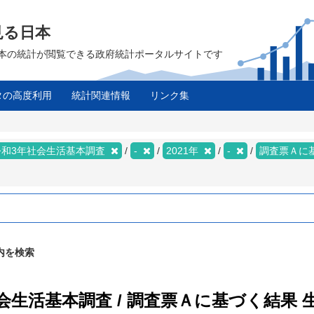
見る日本
は、日本の統計が閲覧できる政府統計ポータルサイトです
タの高度利用
統計関連情報
リンク集
令和3年社会生活基本調査
-
2021年
-
調査票Ａに
内を検索
社会生活基本調査 / 調査票Ａに基づく結果