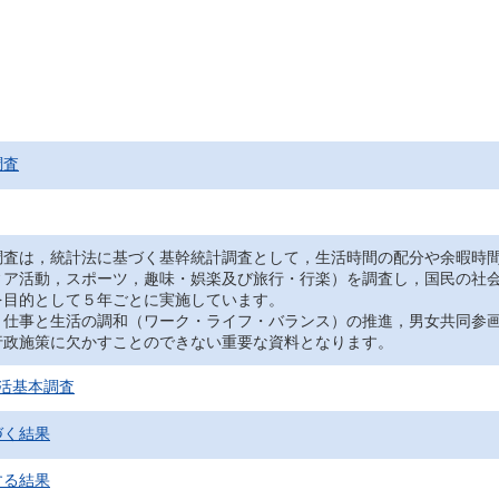
調査
調査は，統計法に基づく基幹統計調査として，生活時間の配分や余暇時
ィア活動，スポーツ，趣味・娯楽及び旅行・行楽）を調査し，国民の社
を目的として５年ごとに実施しています。
，仕事と生活の調和（ワーク・ライフ・バランス）の推進，男女共同参
行政施策に欠かすことのできない重要な資料となります。
活基本調査
づく結果
する結果