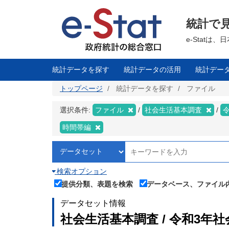
メ
イ
ン
統計で
コ
ン
テ
e-Stat
ン
ツ
に
移
統計データを探す
統計データの活用
統計デー
動
トップページ
統計データを探す
ファイル
選択条件:
ファイル
社会生活基本調査
時間帯編
検索オプション
提供分類、表題を検索
データベース、ファイル
データセット情報
社会生活基本調査 / 令和3年