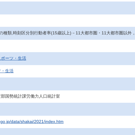
動の種類,時刻区分別行動者率(15歳以上)－11大都市圏・11大都市圏以外
スポーツ・生活
ツ・生活
査部国勢統計課労働力人口統計室
t.go.jp/data/shakai/2021/index.htm