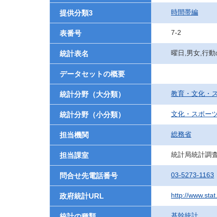
時間帯編
提供分類3
7-2
表番号
曜日,男女,行
統計表名
データセットの概要
教育・文化・
統計分野（大分類）
文化・スポー
統計分野（小分類）
総務省
担当機関
統計局統計調
担当課室
03-5273-1163
問合せ先電話番号
http://www.sta
政府統計URL
基幹統計
統計の種類