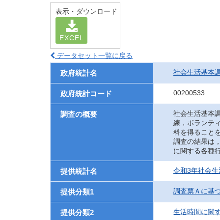
表示・ダウンロード
EXCEL
データセット一覧に戻る
社会生活基本
政府統計名
00200533
政府統計コード
社会生活基本
調査の概要
練，ボランテ
料を得ること
調査の結果は
に関する各種
令和3年社会生
提供統計名
調査票Ａに基
提供分類1
生活時間に関
提供分類2