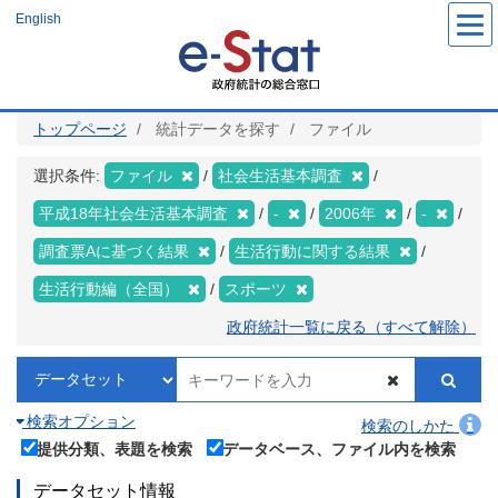
メ
English
イ
ン
コ
ン
テ
ン
ツ
トップページ
統計データを探す
ファイル
に
移
動
選択条件:
ファイル
社会生活基本調査
平成18年社会生活基本調査
-
2006年
-
調査票Aに基づく結果
生活行動に関する結果
生活行動編（全国）
スポーツ
政府統計一覧に戻る（すべて解除）
検索オプション
検索のしかた
提供分類、表題を検索
データベース、ファイル内を検索
データセット情報