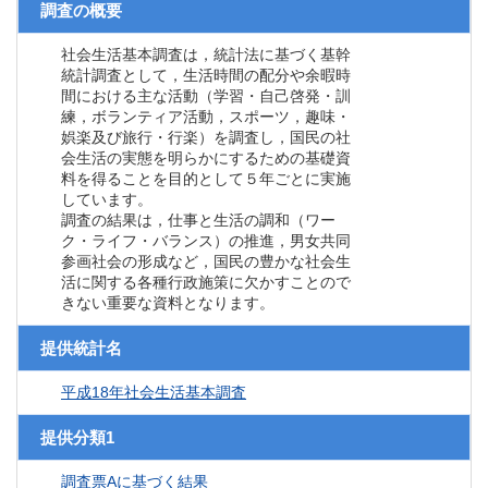
調査の概要
社会生活基本調査は，統計法に基づく基幹
統計調査として，生活時間の配分や余暇時
間における主な活動（学習・自己啓発・訓
練，ボランティア活動，スポーツ，趣味・
娯楽及び旅行・行楽）を調査し，国民の社
会生活の実態を明らかにするための基礎資
料を得ることを目的として５年ごとに実施
しています。
調査の結果は，仕事と生活の調和（ワー
ク・ライフ・バランス）の推進，男女共同
参画社会の形成など，国民の豊かな社会生
活に関する各種行政施策に欠かすことので
きない重要な資料となります。
提供統計名
平成18年社会生活基本調査
提供分類1
調査票Aに基づく結果