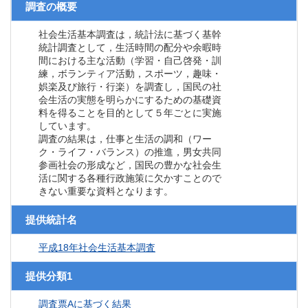
調査の概要
社会生活基本調査は，統計法に基づく基幹
統計調査として，生活時間の配分や余暇時
間における主な活動（学習・自己啓発・訓
練，ボランティア活動，スポーツ，趣味・
娯楽及び旅行・行楽）を調査し，国民の社
会生活の実態を明らかにするための基礎資
料を得ることを目的として５年ごとに実施
しています。
調査の結果は，仕事と生活の調和（ワー
ク・ライフ・バランス）の推進，男女共同
参画社会の形成など，国民の豊かな社会生
活に関する各種行政施策に欠かすことので
きない重要な資料となります。
提供統計名
平成18年社会生活基本調査
提供分類1
調査票Aに基づく結果