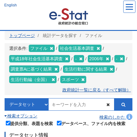
メ
English
イ
ン
コ
ン
テ
ン
ツ
トップページ
統計データを探す
ファイル
に
移
動
選択条件:
ファイル
社会生活基本調査
平成18年社会生活基本調査
-
2006年
-
調査票Aに基づく結果
生活行動に関する結果
生活行動編（全国）
スポーツ
政府統計一覧に戻る（すべて解除）
検索オプション
検索のしかた
提供分類、表題を検索
データベース、ファイル内を検索
データセット情報