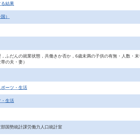
する結果
全国）
型，ふだんの就業状態，共働きか否か，6歳未満の子供の有無・人数・末
世帯の夫・妻）
スポーツ・生活
ツ・生活
査部国勢統計課労働力人口統計室