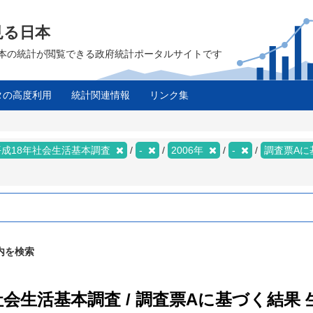
見る日本
は、日本の統計が閲覧できる政府統計ポータルサイトです
タの高度利用
統計関連情報
リンク集
平成18年社会生活基本調査
-
2006年
-
調査票Aに
内を検索
年社会生活基本調査 / 調査票Aに基づく結果