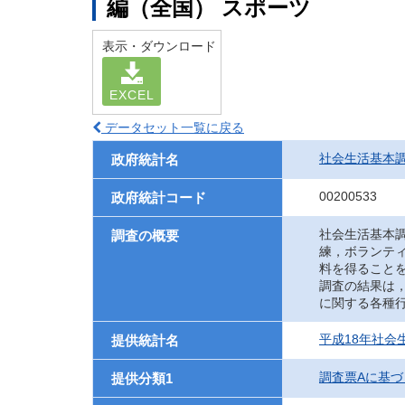
編（全国） スポーツ
表示・ダウンロード
EXCEL
データセット一覧に戻る
社会生活基本
政府統計名
00200533
政府統計コード
社会生活基本
調査の概要
練，ボランテ
料を得ること
調査の結果は
に関する各種
平成18年社会
提供統計名
調査票Aに基づ
提供分類1