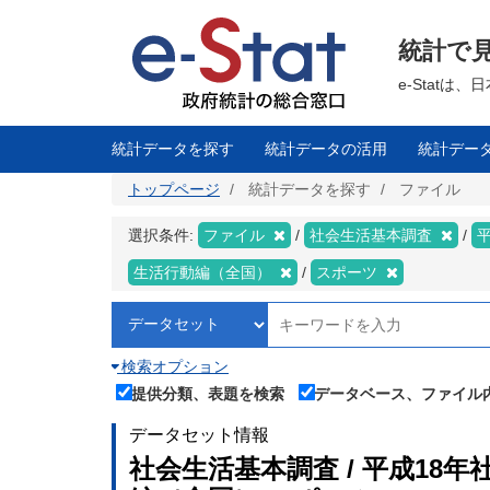
メ
イ
ン
統計で
コ
ン
テ
e-Stat
ン
ツ
に
移
統計データを探す
統計データの活用
統計デー
動
トップページ
統計データを探す
ファイル
選択条件:
ファイル
社会生活基本調査
生活行動編（全国）
スポーツ
検索オプション
提供分類、表題を検索
データベース、ファイル
データセット情報
社会生活基本調査 / 平成18