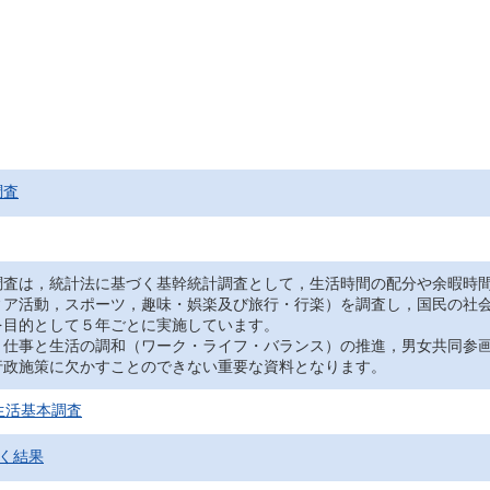
調査
調査は，統計法に基づく基幹統計調査として，生活時間の配分や余暇時
ィア活動，スポーツ，趣味・娯楽及び旅行・行楽）を調査し，国民の社
を目的として５年ごとに実施しています。
，仕事と生活の調和（ワーク・ライフ・バランス）の推進，男女共同参
行政施策に欠かすことのできない重要な資料となります。
生活基本調査
く結果