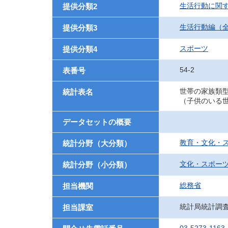
生活行動に関
提供分類2
生活行動編（
提供分類3
スポーツ
提供分類4
54-2
表番号
世帯の家族類
統計表名
（子供のいる
データセットの概要
教育・文化・
統計分野（大分類）
文化・スポー
統計分野（小分類）
総務省
担当機関
統計局統計調
担当課室