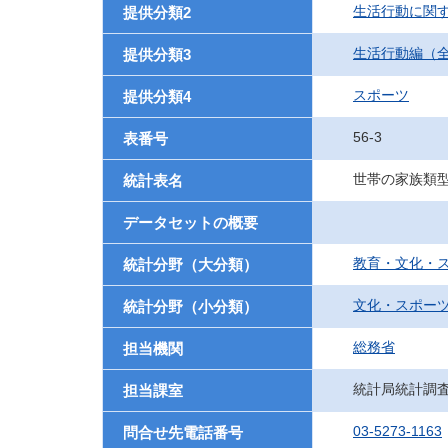
生活行動に関
提供分類2
生活行動編（
提供分類3
スポーツ
提供分類4
56-3
表番号
世帯の家族類
統計表名
データセットの概要
教育・文化・
統計分野（大分類）
文化・スポー
統計分野（小分類）
総務省
担当機関
統計局統計調
担当課室
03-5273-1163
問合せ先電話番号