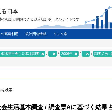
見る日本
は、日本の統計が閲覧できる政府統計ポータルサイトです
タの高度利用
統計関連情報
リンク集
平成18年社会生活基本調査
-
2006年
-
調査票Aに
内を検索
年社会生活基本調査 / 調査票Aに基づく結果