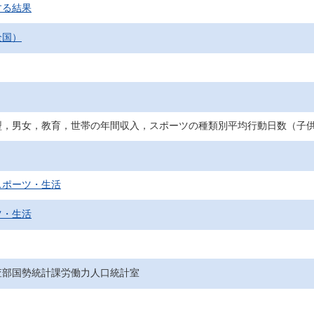
する結果
全国）
型，男女，教育，世帯の年間収入，スポーツの種類別平均行動日数（子
スポーツ・生活
ツ・生活
査部国勢統計課労働力人口統計室