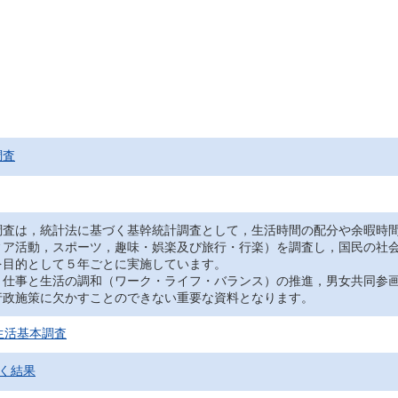
調査
調査は，統計法に基づく基幹統計調査として，生活時間の配分や余暇時
ィア活動，スポーツ，趣味・娯楽及び旅行・行楽）を調査し，国民の社
を目的として５年ごとに実施しています。
，仕事と生活の調和（ワーク・ライフ・バランス）の推進，男女共同参
行政施策に欠かすことのできない重要な資料となります。
生活基本調査
く結果