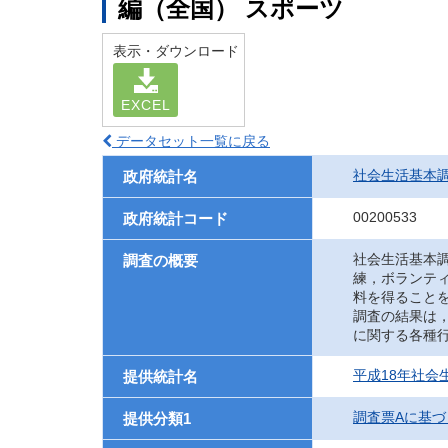
編（全国） スポーツ
表示・ダウンロード
EXCEL
データセット一覧に戻る
社会生活基本
政府統計名
00200533
政府統計コード
社会生活基本
調査の概要
練，ボランテ
料を得ること
調査の結果は
に関する各種
平成18年社会
提供統計名
調査票Aに基づ
提供分類1