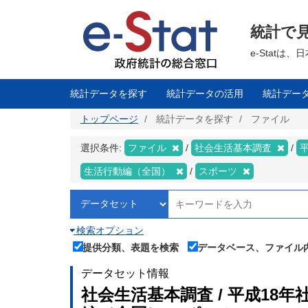
メ
イ
ン
統計で
コ
ン
テ
e-Stat
ン
ツ
に
移
統計データを探す
統計データの活用
統計デー
動
トップページ
統計データを探す
ファイル
選択条件:
ファイル
社会生活基本調査
生活行動編（全国）
スポーツ
検索オプション
提供分類、表題を検索
データベース、ファイル
データセット情報
社会生活基本調査 / 平成18