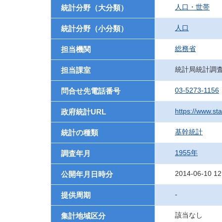
人口・世帯
統計分野（大分類）
人口
統計分野（小分類）
総務省
担当機関
統計局統計調
担当課室
03-5273-1156
問合せ先電話番号
https://www.sta
政府統計URL
基幹統計
統計の種類
1955年
調査年月
2014-06-10 12
公開年月日時分
-
提供周期
該当なし
集計地域区分