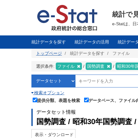
メ
イ
ン
統計で
コ
ン
テ
e-Stat
ン
ツ
に
移
統計データを探す
統計データの活用
統計デー
動
トップページ
統計データを探す
ファイル
選択条件:
ファイル
国勢調査
昭和30年
検索オプション
提供分類、表題を検索
データベース、ファイル
データセット情報
国勢調査 / 昭和30年国勢調査 
表示・ダウンロード