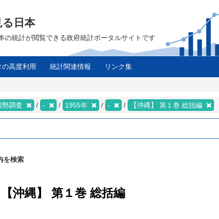
見る日本
は、日本の統計が閲覧できる政府統計ポータルサイトです
タの高度利用
統計関連情報
リンク集
国勢調査
-
1955年
-
【沖縄】 第１巻 総括編
内を検索
/ 【沖縄】 第１巻 総括編