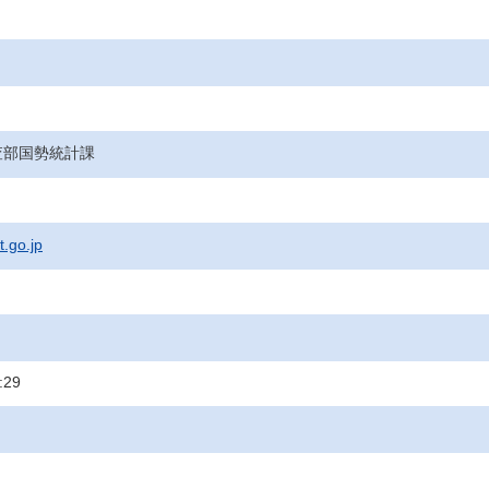
査部国勢統計課
t.go.jp
:29