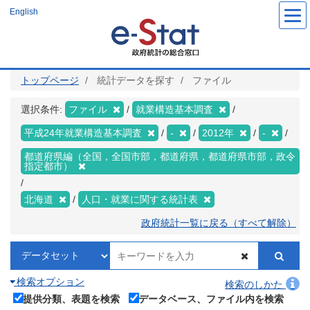
メ
English
イ
ン
コ
ン
テ
ン
ツ
トップページ
統計データを探す
ファイル
に
移
動
選択条件:
ファイル
就業構造基本調査
平成24年就業構造基本調査
-
2012年
-
都道府県編（全国，全国市部，都道府県，都道府県市部，政令
指定都市）
北海道
人口・就業に関する統計表
政府統計一覧に戻る（すべて解除）
検索オプション
検索のしかた
提供分類、表題を検索
データベース、ファイル内を検索