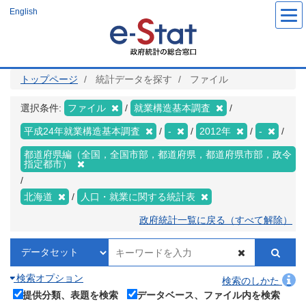
メ
English
イ
ン
コ
ン
テ
ン
ツ
トップページ
統計データを探す
ファイル
に
移
動
選択条件:
ファイル
就業構造基本調査
平成24年就業構造基本調査
-
2012年
-
都道府県編（全国，全国市部，都道府県，都道府県市部，政令
指定都市）
北海道
人口・就業に関する統計表
政府統計一覧に戻る（すべて解除）
検索オプション
検索のしかた
提供分類、表題を検索
データベース、ファイル内を検索