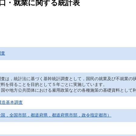
人口・就業に関する統計表
調査
調査は，統計法に基づく基幹統計調査として，国民の就業及び不就業の
資料を得ることを目的として５年ごとに実施しています。
，国や地方公共団体における雇用政策などの各種施策の基礎資料として
構造基本調査
全国，全国市部，都道府県，都道府県市部，政令指定都市）