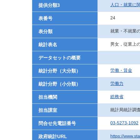
人口・就業に
提供分類3
24
表番号
就業・不就業
表分類
男女，従業上
統計表名
データセットの概要
労働・賃金
統計分野（大分類）
労働力
統計分野（小分類）
総務省
担当機関
統計局統計調
担当課室
03-5273-1092
問合せ先電話番号
https://www.st
政府統計URL