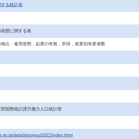
関する統計表
の状態に関する表
の地位・雇用形態，起業の有無，所得，産業別有業者数
査部国勢統計課労働力人口統計室
at.go.jp/data/shugyou/2022/index.html