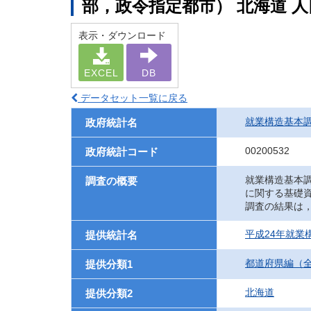
部，政令指定都市） 北海道 
表示・ダウンロード
EXCEL
DB
データセット一覧に戻る
就業構造基本
政府統計名
00200532
政府統計コード
就業構造基本
調査の概要
に関する基礎
調査の結果は
平成24年就業
提供統計名
都道府県編（
提供分類1
北海道
提供分類2