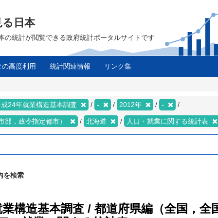
見る日本
は、日本の統計が閲覧できる政府統計ポータルサイトです
タの高度利用
統計関連情報
リンク集
平成24年就業構造基本調査
-
2012年
-
市部，政令指定都市）
北海道
人口・就業に関する統計表
内を検索
年就業構造基本調査 / 都道府県編（全国，