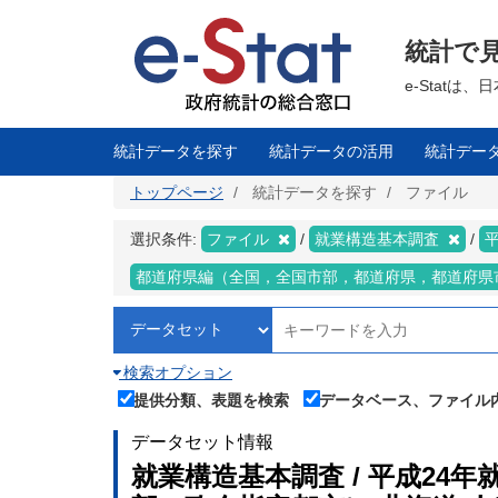
メ
イ
ン
統計で
コ
ン
テ
e-Stat
ン
ツ
に
移
統計データを探す
統計データの活用
統計デー
動
トップページ
統計データを探す
ファイル
選択条件:
ファイル
就業構造基本調査
都道府県編（全国，全国市部，都道府県，都道府県
検索オプション
提供分類、表題を検索
データベース、ファイル
データセット情報
就業構造基本調査 / 平成24