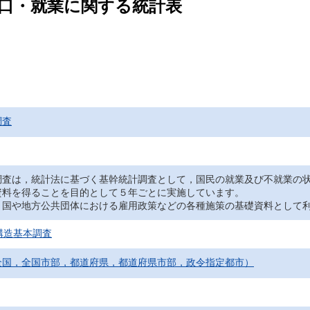
人口・就業に関する統計表
調査
調査は，統計法に基づく基幹統計調査として，国民の就業及び不就業の
資料を得ることを目的として５年ごとに実施しています。
，国や地方公共団体における雇用政策などの各種施策の基礎資料として
構造基本調査
全国，全国市部，都道府県，都道府県市部，政令指定都市）