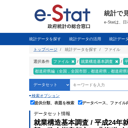
メ
イ
ン
統計で
コ
ン
テ
e-Stat
ン
ツ
に
移
統計データを探す
統計データの活用
統計デー
動
トップページ
統計データを探す
ファイル
選択条件:
ファイル
就業構造基本調査
都道府県編（全国，全国市部，都道府県，都道府県
検索オプション
提供分類、表題を検索
データベース、ファイル
データセット情報
就業構造基本調査 / 平成24