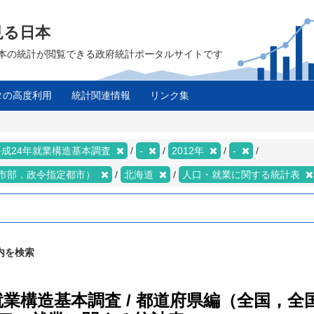
見る日本
は、日本の統計が閲覧できる政府統計ポータルサイトです
タの高度利用
統計関連情報
リンク集
平成24年就業構造基本調査
-
2012年
-
市部，政令指定都市）
北海道
人口・就業に関する統計表
内を検索
年就業構造基本調査 / 都道府県編（全国，