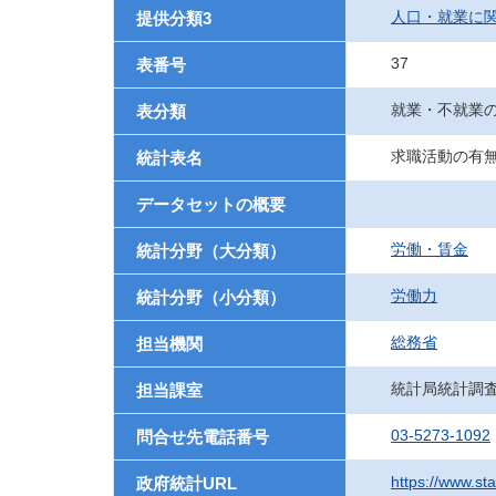
人口・就業に
提供分類3
37
表番号
就業・不就業
表分類
求職活動の有
統計表名
データセットの概要
労働・賃金
統計分野（大分類）
労働力
統計分野（小分類）
総務省
担当機関
統計局統計調
担当課室
03-5273-1092
問合せ先電話番号
https://www.st
政府統計URL