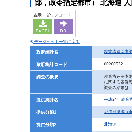
部，政令指定都市） 北海道 
表示・ダウンロード
EXCEL
DB
データセット一覧に戻る
就業構造基本
政府統計名
00200532
政府統計コード
就業構造基本
調査の概要
に関する基礎
調査の結果は
平成24年就業
提供統計名
都道府県編（
提供分類1
北海道
提供分類2