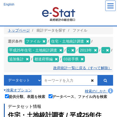
メ
English
イ
ン
コ
ン
テ
ン
ツ
トップページ
統計データを探す
ファイル
に
移
動
選択条件:
ファイル
住宅・土地統計調査
平成25年住宅・土地統計調査
-
2013年
-
追加集計
都道府県編
03岩手県
政府統計一覧に戻る（すべて解除）
検索オプション
検索のしかた
提供分類、表題を検索
データベース、ファイル内を検索
データセット情報
住宅・土地統計調査 / 平成25年住