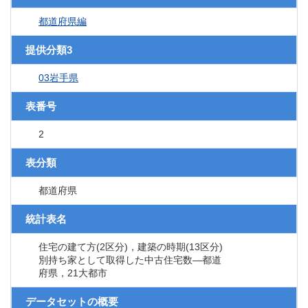
都道府県編
提供分類3
03岩手県
表番号
2
表分類
都道府県
統計表名
住宅の建て方(2区分)，建築の時期(13区分)
別持ち家として取得した中古住宅数―都道
府県，21大都市
データセットの概要