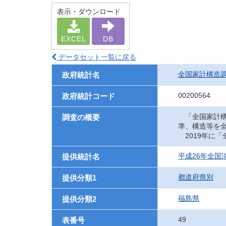
表示・ダウンロード
EXCEL
DB
データセット一覧に戻る
全国家計構造
政府統計名
00200564
政府統計コード
「全国家計構
調査の概要
準、構造等を
2019年に
平成26年全国
提供統計名
都道府県別
提供分類1
福島県
提供分類2
49
表番号