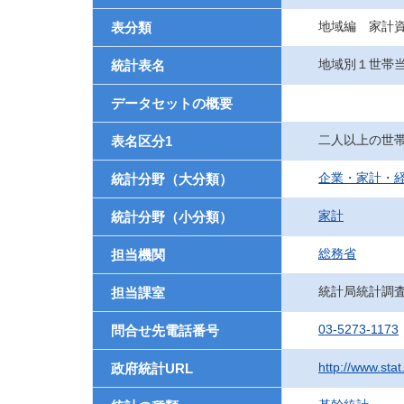
地域編 家計
表分類
地域別１世帯
統計表名
データセットの概要
二人以上の世
表名区分1
企業・家計・
統計分野（大分類）
家計
統計分野（小分類）
総務省
担当機関
統計局統計調
担当課室
03-5273-1173
問合せ先電話番号
http://www.sta
政府統計URL