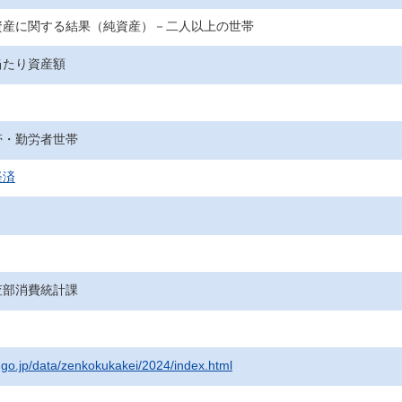
資産に関する結果（純資産）－二人以上の世帯
当たり資産額
帯・勤労者世帯
経済
査部消費統計課
t.go.jp/data/zenkokukakei/2024/index.html