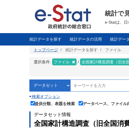
メ
イ
ン
統計で
コ
ン
テ
e-Stat
ン
ツ
に
移
統計データを探す
統計データの活用
統計デー
動
トップページ
統計データを探す
ファイル
選択条件:
ファイル
全国家計構造調査（旧全
検索オプション
提供分類、表題を検索
データベース、ファイル
データセット情報
全国家計構造調査（旧全国消費実