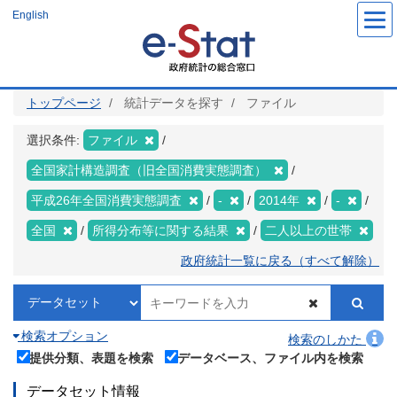
メ
English
イ
ン
コ
ン
テ
ン
ツ
トップページ
統計データを探す
ファイル
に
移
動
選択条件:
ファイル
全国家計構造調査（旧全国消費実態調査）
平成26年全国消費実態調査
-
2014年
-
全国
所得分布等に関する結果
二人以上の世帯
政府統計一覧に戻る（すべて解除）
検索オプション
検索のしかた
提供分類、表題を検索
データベース、ファイル内を検索
データセット情報