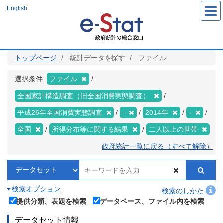
メ
English
イ
ン
コ
ン
テ
ン
ツ
トップページ
統計データを探す
ファイル
に
移
動
選択条件:
ファイル
全国家計構造調査（旧全国消費実態調査）
平成26年全国消費実態調査
-
2014年
-
全国
所得分布等に関する結果
二人以上の世帯
政府統計一覧に戻る（すべて解除）
検索オプション
検索のしかた
提供分類、表題を検索
データベース、ファイル内を検索
データセット情報