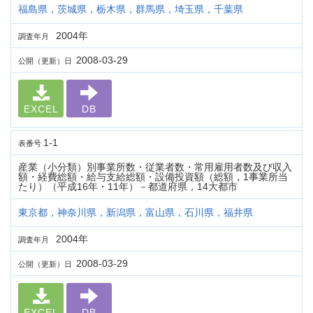
福島県，茨城県，栃木県，群馬県，埼玉県，千葉県
2004年
調査年月
2008-03-29
公開（更新）日
EXCEL
DB
1-1
表番号
産業（小分類）別事業所数・従業者数・常用雇用者数及び収入
額・経費総額・給与支給総額・設備投資額（総額，1事業所当
たり）（平成16年・11年）－都道府県，14大都市
東京都，神奈川県，新潟県，富山県，石川県，福井県
2004年
調査年月
2008-03-29
公開（更新）日
EXCEL
DB