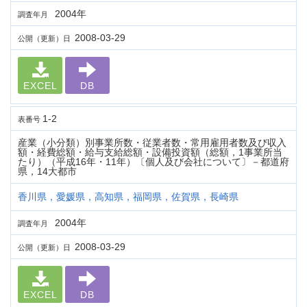
2004年
調査年月
2008-03-29
公開（更新）日
EXCEL
DB
1-2
表番号
産業（小分類）別事業所数・従業者数・常用雇用者数及び収入
額・経費総額・給与支給総額・設備投資額（総額，1事業所当
たり）（平成16年・11年）〔個人及び会社について〕－都道府
県，14大都市
香川県，愛媛県，高知県，福岡県，佐賀県，長崎県
2004年
調査年月
2008-03-29
公開（更新）日
EXCEL
DB