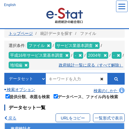
メ
English
イ
ン
コ
ン
テ
ン
ツ
トップページ
統計データを探す
ファイル
に
移
動
選択条件:
ファイル
サービス業基本調査
平成16年サービス業基本調査
-
2004年
-
地域編
政府統計一覧に戻る（すべて解除）
検索オプション
検索のしかた
提供分類、表題を検索
データベース、ファイル内を検索
データセット一覧
戻る
URLをコピー
一覧形式で表示
政府統計名