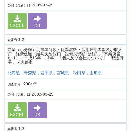
2008-03-29
公開（更新）日
EXCEL
DB
1-2
表番号
産業（小分類）別事業所数・従業者数・常用雇用者数及び収入
額・経費総額・給与支給総額・設備投資額（総額，1事業所当
たり）（平成16年・11年）〔個人及び会社について〕－都道府
県，14大都市
北海道，青森県，岩手県，宮城県，秋田県，山形県
2004年
調査年月
2008-03-29
公開（更新）日
EXCEL
DB
1-2
表番号