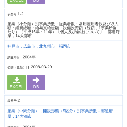
EXCEL
DB
1-2
表番号
産業（小分類）別事業所数・従業者数・常用雇用者数及び収入
額・経費総額・給与支給総額・設備投資額（総額，1事業所当
たり）（平成16年・11年）〔個人及び会社について〕－都道府
県，14大都市
神戸市，広島市，北九州市，福岡市
2004年
調査年月
2008-03-29
公開（更新）日
EXCEL
DB
2
表番号
産業（中間分類），開設形態（5区分）別事業所数－都道府
県，14大都市