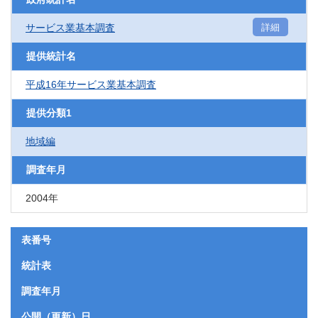
サービス業基本調査
詳細
提供統計名
平成16年サービス業基本調査
提供分類1
地域編
調査年月
2004年
表番号
統計表
調査年月
公開（更新）日