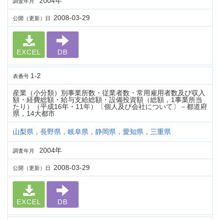
2004年
調査年月
2008-03-29
公開（更新）日
EXCEL
DB
1-2
表番号
産業（小分類）別事業所数・従業者数・常用雇用者数及び収入
額・経費総額・給与支給総額・設備投資額（総額，1事業所当
たり）（平成16年・11年）〔個人及び会社について〕－都道府
県，14大都市
山梨県，長野県，岐阜県，静岡県，愛知県，三重県
2004年
調査年月
2008-03-29
公開（更新）日
EXCEL
DB