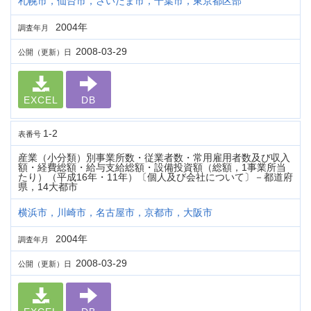
札幌市，仙台市，さいたま市，千葉市，東京都区部
2004年
調査年月
2008-03-29
公開（更新）日
EXCEL
DB
1-2
表番号
産業（小分類）別事業所数・従業者数・常用雇用者数及び収入
額・経費総額・給与支給総額・設備投資額（総額，1事業所当
たり）（平成16年・11年）〔個人及び会社について〕－都道府
県，14大都市
横浜市，川崎市，名古屋市，京都市，大阪市
2004年
調査年月
2008-03-29
公開（更新）日