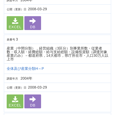
2004年
調査年月
2008-03-29
公開（更新）日
EXCEL
DB
3
表番号
産業（中間分類），経営組織（3区分）別事業所数・従業者
数・収入額・経費総額・給与支給総額・設備投資額（調査対象
産業のみ）－都道府県，14大都市，県庁所在市・人口30万人以
上市
全体及び産業分類H～P
2004年
調査年月
2008-03-29
公開（更新）日
EXCEL
DB