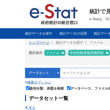
メ
イ
ン
統計で
コ
ン
テ
e-Stat
ン
ツ
に
移
統計データを探す
統計データの活用
統計デー
動
トップページ
統計データを探す
ファイル
選択条件:
ファイル
学術情報基盤実態調査
検索オプション
提供分類、表題を検索
データベース、ファイル
データセット一覧
戻る