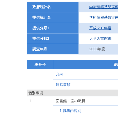
政府統計名
学術情報基盤実
提供統計名
学術情報基盤実
提供分類1
平成２０年度
提供分類2
大学図書館編
調査年月
2008年度
表番号
統
凡例
総括事項
個別事項
1
図書館・室の職員
1 職務内容別