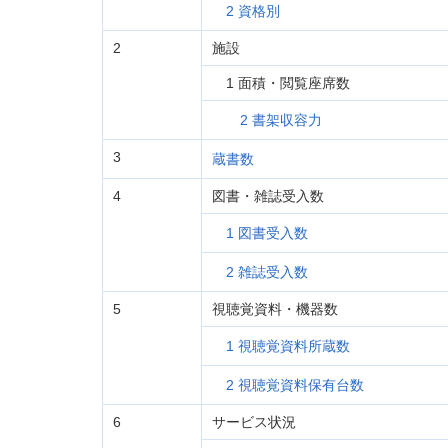
2 資格別
2
施設
1 面積・閲覧座席数
2 書架収容力
3
蔵書数
4
図書・雑誌受入数
1 図書受入数
2 雑誌受入数
5
視聴覚資料・機器数
1 視聴覚資料所蔵数
2 視聴覚資料保有台数
6
サービス状況