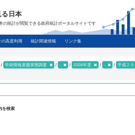
見る日本
は、日本の統計が閲覧できる政府統計ポータルサイトです
タの高度利用
統計関連情報
リンク集
学術情報基盤実態調査
-
2008年度
-
平成２
内を検索