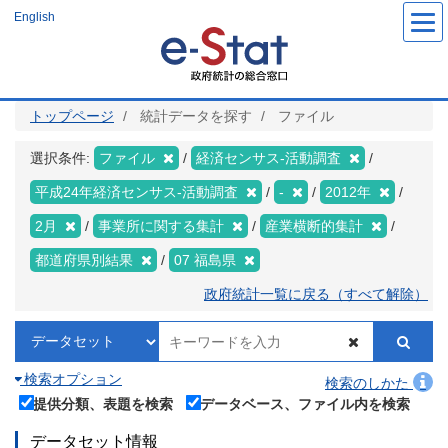
メ
English
イ
ン
コ
ン
テ
ン
ツ
トップページ
統計データを探す
ファイル
に
移
動
選択条件:
ファイル
経済センサス‐活動調査
平成24年経済センサス‐活動調査
-
2012年
2月
事業所に関する集計
産業横断的集計
都道府県別結果
07 福島県
政府統計一覧に戻る（すべて解除）
検索オプション
検索のしかた
提供分類、表題を検索
データベース、ファイル内を検索
データセット情報