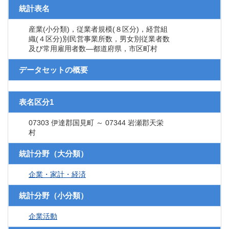
統計表名
産業(小分類)，従業者規模(８区分)，経営組
織(４区分)別民営事業所数，男女別従業者数
及び常用雇用者数―都道府県，市区町村
データセットの概要
表名区分1
07303 伊達郡国見町 ～ 07344 岩瀬郡天栄
村
統計分野（大分類）
企業・家計・経済
統計分野（小分類）
企業活動