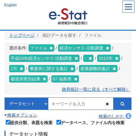
メ
English
イ
ン
コ
ン
テ
ン
ツ
トップページ
統計データを探す
ファイル
に
移
動
選択条件:
ファイル
経済センサス‐活動調査
平成24年経済センサス‐活動調査
-
2012年
2月
事業所に関する集計
産業横断的集計
都道府県別結果
07 福島県
政府統計一覧に戻る（すべて解除）
検索オプション
検索のしかた
提供分類、表題を検索
データベース、ファイル内を検索
データセット情報