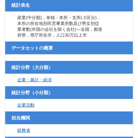
統計表名
産業(中分類)，単独・本所・支所(３区分)，
本所の所在地別民営事業所数及び男女別従
業者数(外国の会社を除く会社)―全国，都道
府県，県庁所在市，人口30万以上市
データセットの概要
統計分野（大分類）
企業・家計・経済
統計分野（小分類）
企業活動
担当機関
総務省