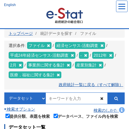
メ
English
イ
ン
コ
ン
テ
ン
ツ
トップページ
統計データを探す
ファイル
に
移
動
選択条件:
ファイル
経済センサス‐活動調査
平成24年経済センサス‐活動調査
-
2012年
2月
事業所に関する集計
産業別集計
医療，福祉に関する集計
政府統計一覧に戻る（すべて解除）
検索オプション
検索のしかた
提供分類、表題を検索
データベース、ファイル内を検索
データセット一覧