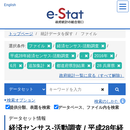
メ
English
イ
ン
コ
ン
テ
ン
ツ
トップページ
統計データを探す
ファイル
に
移
動
選択条件:
ファイル
経済センサス‐活動調査
平成28年経済センサス‐活動調査
-
2016年
6月
追加集計
都道府県別結果
28 兵庫県
政府統計一覧に戻る（すべて解除）
検索オプション
検索のしかた
提供分類、表題を検索
データベース、ファイル内を検索
データセット情報
経済センサス‐活動調査 / 平成28年経