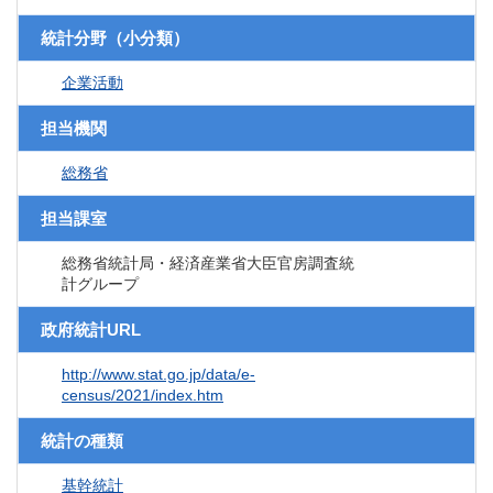
統計分野（小分類）
企業活動
担当機関
総務省
担当課室
総務省統計局・経済産業省大臣官房調査統
計グループ
政府統計URL
http://www.stat.go.jp/data/e-
census/2021/index.htm
統計の種類
基幹統計