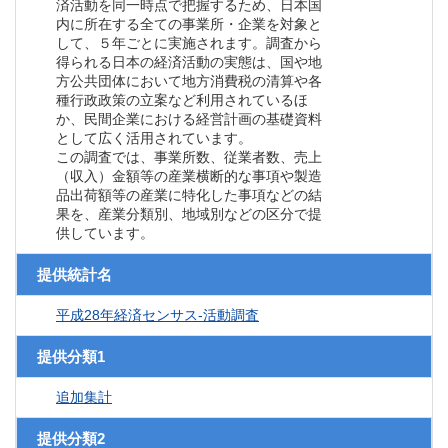
済活動を同一時点で把握するため、日本国
内に所在する全ての事業所・企業を対象と
して、５年ごとに実施されます。調査から
得られる日本の経済活動の実態は、国や地
方公共団体において地方消費税の清算や各
種行政政策の立案など利用されているほ
か、民間企業における経営計画の基礎資料
として広く活用されています。
この調査では、事業所数、従業者数、売上
（収入）金額等の産業横断的な事項や製造
品出荷額等の産業に特化した事項などの結
果を、産業分類別、地域別などの区分で提
供しています。
提供統計名
平成28年経済センサス‐活動調査
提供分類1
追加集計
提供分類2