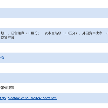
果
分類）、経営組織（３区分）、資本金階級（10区分）、外国資本比率（
－都道府県
経済
情報管理課
at.go.jp/data/e-census/2024/index.html