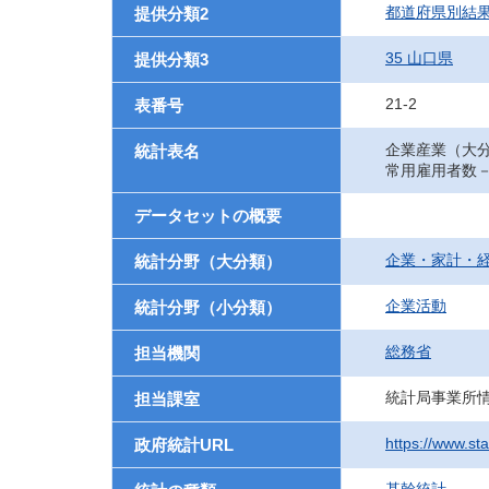
都道府県別結
提供分類2
35 山口県
提供分類3
21-2
表番号
企業産業（大
統計表名
常用雇用者数
データセットの概要
企業・家計・
統計分野（大分類）
企業活動
統計分野（小分類）
総務省
担当機関
統計局事業所
担当課室
https://www.st
政府統計URL