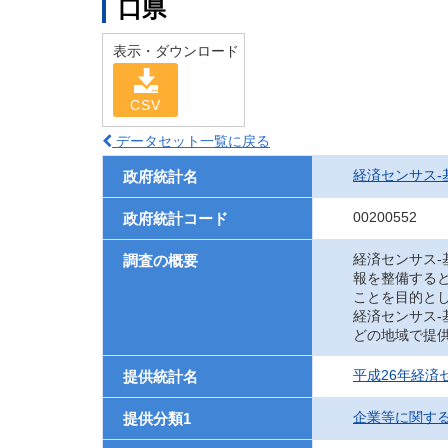
口県
表示・ダウンロード
CSV
データセット一覧に戻る
経済センサス‐
政府統計名
00200552
政府統計コード
経済センサス
調査の概要
報を整備する
ことを目的と
経済センサス
どの地域で提
平成26年経済
提供統計名
企業等に関す
提供分類1