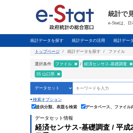
メ
イ
ン
統計で
コ
ン
テ
e-Stat
ン
ツ
に
移
統計データを探す
統計データの活用
統計デー
動
トップページ
統計データを探す
ファイル
選択条件:
ファイル
経済センサス‐基礎調査
35 山口県
検索オプション
提供分類、表題を検索
データベース、ファイル
データセット情報
経済センサス‐基礎調査 / 平成