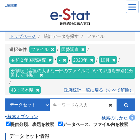
メ
English
イ
ン
コ
ン
テ
ン
ツ
トップページ
統計データを探す
ファイル
に
移
動
選択条件:
ファイル
国勢調査
令和２年国勢調査
-
2020年
10月
分割版（容量の大きな一部のファイルについて都道府県別に分
割して再掲）
43：熊本県
政府統計一覧に戻る（すべて解除）
検索オプション
検索のしかた
提供分類、表題を検索
データベース、ファイル内を検索
データセット情報