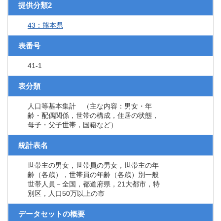
提供分類2
43：熊本県
表番号
41-1
表分類
人口等基本集計 （主な内容：男女・年
齢・配偶関係，世帯の構成，住居の状態，
母子・父子世帯，国籍など）
統計表名
世帯主の男女，世帯員の男女，世帯主の年
齢（各歳），世帯員の年齢（各歳）別一般
世帯人員－全国，都道府県，21大都市，特
別区，人口50万以上の市
データセットの概要