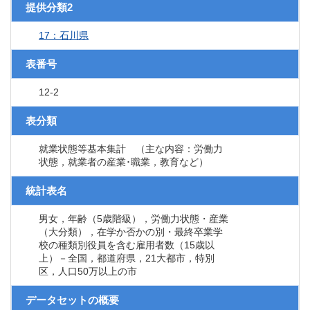
提供分類2
17：石川県
表番号
12-2
表分類
就業状態等基本集計 （主な内容：労働力
状態，就業者の産業･職業，教育など）
統計表名
男女，年齢（5歳階級），労働力状態・産業
（大分類），在学か否かの別・最終卒業学
校の種類別役員を含む雇用者数（15歳以
上）－全国，都道府県，21大都市，特別
区，人口50万以上の市
データセットの概要