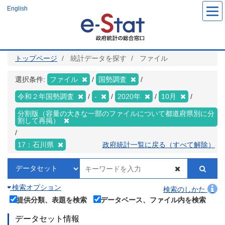
メ
English
イ
ン
コ
ン
テ
ン
ツ
トップページ
統計データを探す
ファイル
に
移
動
選択条件:
ファイル
国勢調査
令和２年国勢調査
-
2020年
10月
分割版（容量の大きな一部のファイルについて都道府県別に分
割して再掲）
17：石川県
政府統計一覧に戻る（すべて解除）
検索オプション
検索のしかた
提供分類、表題を検索
データベース、ファイル内を検索
データセット情報